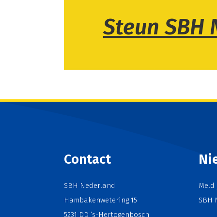
Steun SBH 
Contact
Ni
SBH Nederland
Meld 
Hambakenwetering 15
SBH 
5231 DD ’s-Hertogenbosch