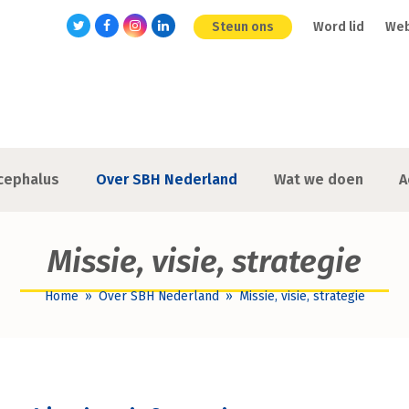
Steun ons
Word lid
We
Twitter
Facebook
Instagram
LinkedIn
cephalus
Over SBH Nederland
Wat we doen
A
Missie, visie, strategie
Home
»
Over SBH Nederland
»
Missie, visie, strategie