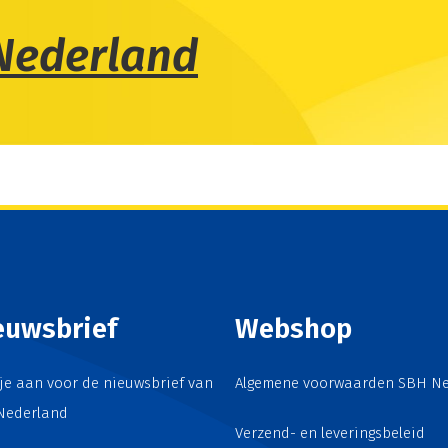
Nederland
euwsbrief
Webshop
je aan voor de nieuwsbrief van
Algemene voorwaarden SBH N
Nederland
Verzend- en leveringsbeleid