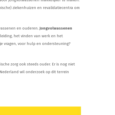
voor jongvolwassenen makkelijker te maken.
ische) ziekenhuizen en revalidatiecentra om
wassenen en ouderen.
Jongvolwassenen
leiding, het vinden van werk en het
t je vragen, voor hulp en ondersteuning?
he zorg ook steeds ouder. Er is nog niet
 Nederland wil onderzoek op dit terrein