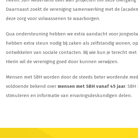
neemt SBH Nederland deel aan projecten om deze overgang 
Daarnaast zoekt de vereniging samenwerking met de (academ
deze zorg voor volwassenen te waarborgen.
Qua ondersteuning hebben we extra aandacht voor jongvol
hebben extra steun nodig bij zaken als zelfstandig wonen, op
ontwikkelen van sociale contacten. Bij wie kun je terecht me
Hierin wil de vereniging goed door kunnen verwijzen.
Mensen met SBH worden door de steeds beter wordende medisc
voldoende bekend over
mensen met SBH vanaf 45 jaar
. SBH
stimuleren en informatie van ervaringsdeskundigen delen.