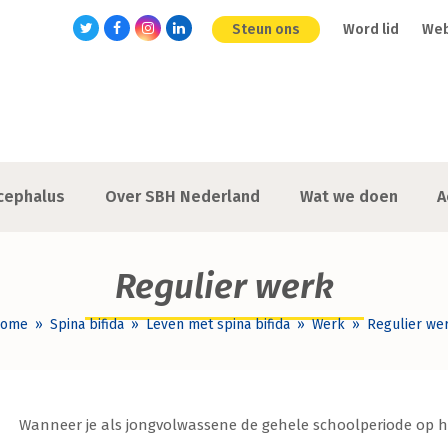
Steun ons
Word lid
We
Twitter
Facebook
Instagram
LinkedIn
cephalus
Over SBH Nederland
Wat we doen
A
Regulier werk
ome
»
Spina bifida
»
Leven met spina bifida
»
Werk
»
Regulier we
Wanneer je als jongvolwassene de gehele schoolperiode op he