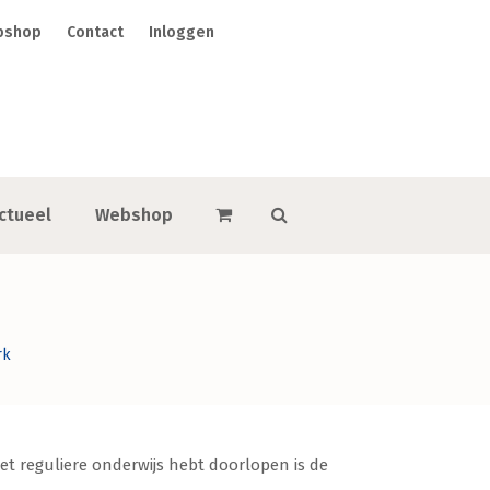
bshop
Contact
Inloggen
ctueel
Webshop
rk
t reguliere onderwijs hebt doorlopen is de