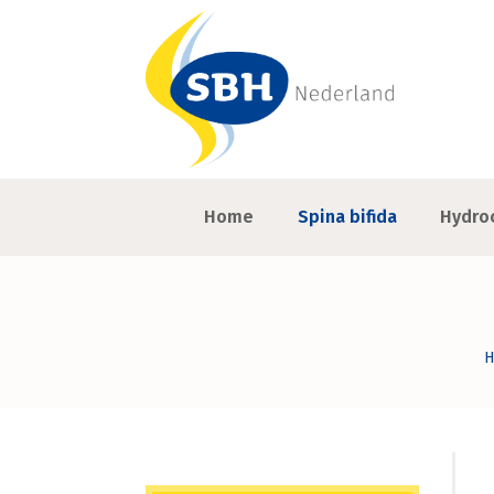
Home
Spina bifida
Hydro
H