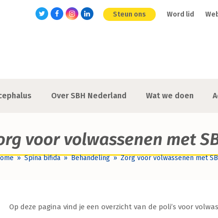
Steun ons
Word lid
We
Twitter
Facebook
Instagram
LinkedIn
cephalus
Over SBH Nederland
Wat we doen
A
org voor volwassenen met S
Home
»
Spina bifida
»
Behandeling
»
Zorg voor volwassenen met S
Op deze pagina vind je een overzicht van de poli’s voor volwas