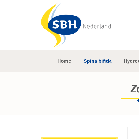
Home
Spina bifida
Hydro
Z