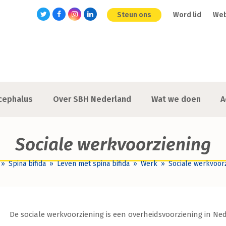
Steun ons
Word lid
We
Twitter
Facebook
Instagram
LinkedIn
cephalus
Over SBH Nederland
Wat we doen
A
Sociale werkvoorziening
»
Spina bifida
»
Leven met spina bifida
»
Werk
»
Sociale werkvoor
De sociale werkvoorziening is een overheidsvoorziening in Ne