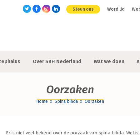
Steun ons
Word lid
We
Twitter
Facebook
Instagram
LinkedIn
cephalus
Over SBH Nederland
Wat we doen
A
Oorzaken
Home
»
Spina bifida
»
Oorzaken
Er is niet veel bekend over de oorzaak van spina bifida. Wel i