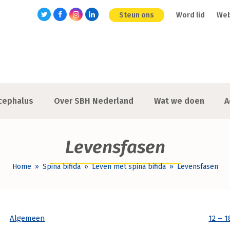
Steun ons
Word lid
We
Twitter
Facebook
Instagram
LinkedIn
cephalus
Over SBH Nederland
Wat we doen
A
Levensfasen
Home
»
Spina bifida
»
Leven met spina bifida
»
Levensfasen
Algemeen
12 – 1