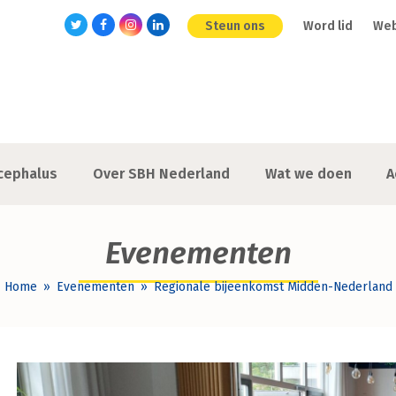
Steun ons
Word lid
We
Twitter
Facebook
Instagram
LinkedIn
cephalus
Over SBH Nederland
Wat we doen
A
Evenementen
Home
»
Evenementen
»
Regionale bijeenkomst Midden-Nederland