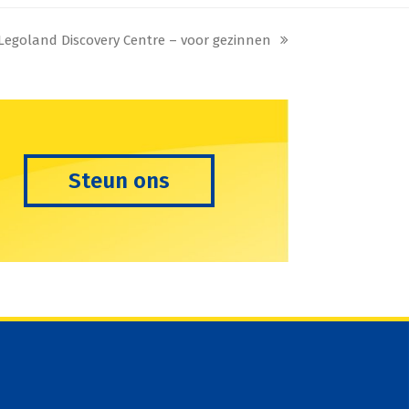
Legoland Discovery Centre – voor gezinnen
next
post:
Steun ons