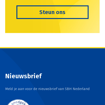
Steun ons
Nieuwsbrief
Meld je aan voor de nieuwsbrief van SBH Nederland