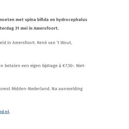
tmoeten met spina bifida en hydrocephalus
terdag 31 mei in Amersfoort.
veld in Amersfoort. René van ‘t Wout,
 betalen een eigen bijdrage à €7,50-. Niet-
nkomst Midden-Nederland. Na aanmelding
d.nl
.