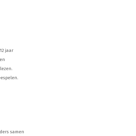
12 jaar
den
lezen.
eespelen.
ers samen