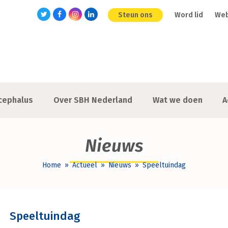
Steun ons
Word lid
We
Twitter
Facebook
Instagram
LinkedIn
cephalus
Over SBH Nederland
Wat we doen
A
Nieuws
Home
»
Actueel
»
Nieuws
»
Speeltuindag
Speeltuindag