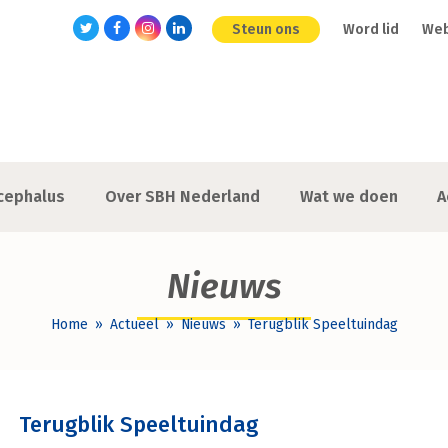
Steun ons
Word lid
We
Twitter
Facebook
Instagram
LinkedIn
cephalus
Over SBH Nederland
Wat we doen
A
Nieuws
Home
»
Actueel
»
Nieuws
»
Terugblik Speeltuindag
Terugblik Speeltuindag