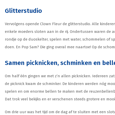
Glitterstudio
Vervolgens opende Clown Fleur de glitterstudio. Alle kinderen
enkele moeders sloten aan in de rij. Ondertussen waren de a
rondje op de duoskelter, spelen met water, schommelen of spe
doen. En Pop Sam? Die ging overal mee naartoe! Op de schomm
Samen picknicken, schminken en bell
Om half één gingen we met z’n allen picknicken. Iedereen zat 
de picknick kwam de schminker. De kinderen werden nóg mooie
spelen en om enorme bellen te maken met de reuzenbellenbla
Dat trok veel bekijks en er verschenen steeds grotere en mooi
Om drie uur was het tijd om de dag af te sluiten met een slo