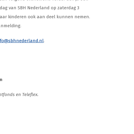
e dag van SBH Nederland op zaterdag 3
waar kinderen ook aan deel kunnen nemen.
aanmelding.
nfo@sbhnederland.nl
.
en
antfonds en
Teleflex
.