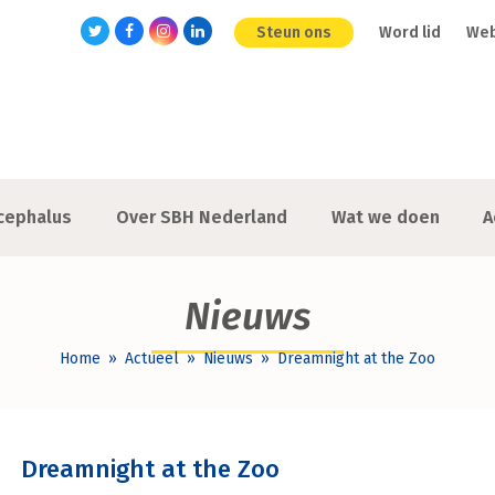
Steun ons
Word lid
We
Twitter
Facebook
Instagram
LinkedIn
cephalus
Over SBH Nederland
Wat we doen
A
Nieuws
Home
»
Actueel
»
Nieuws
»
Dreamnight at the Zoo
Dreamnight at the Zoo