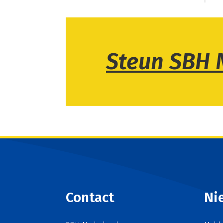
Steun SBH 
Contact
Ni